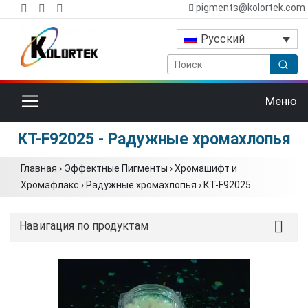
pigments@kolortek.com
Русский
Переключить навигацию
Меню
КТ-F92025 - Радужные хромахлопья
Главная
›
Эффектные Пигменты
›
Хромашифт и
Хромафлакс
›
Радужные хромахлопья
›
КТ-F92025
Навигация по продуктам